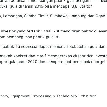
ian berencana membangun pabrik gula dengan nilai investas
si gula di tahun 2019 bisa mencapai 3,8 juta ton.
a, Lamongan, Sumba Timur, Sumbawa, Lampung dan Ogan Kome
nvestor yang tertarik untuk ikut mendirikan pabrik di enam 
lam pembangunan pabrik gula itu.
 pabrik itu ndonesia dapat memenuhi kebutuhan gula dan
ngkah konkret dan masif menggerakan ekspor dan investas
mpor gula pada 2020 dan mempercepat pencapaian target 
inery, Equipment, Processing & Technology Exhibition