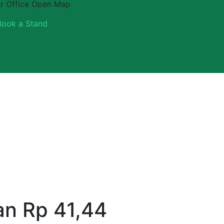
r Office
Open Map
Book a Stand
an Rp 41,44