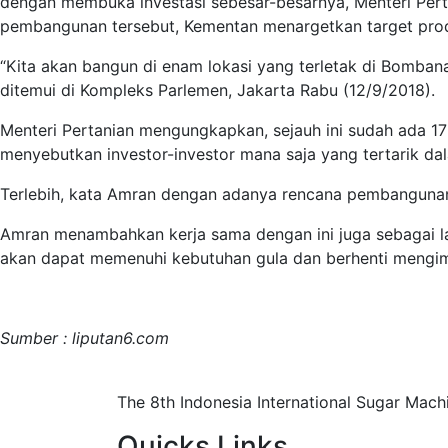
dengan membuka investasi sebesar-besarnya, Menteri Pertan
pembangunan tersebut, Kementan menargetkan target produk
“Kita akan bangun di enam lokasi yang terletak di Bomban
ditemui di Kompleks Parlemen, Jakarta Rabu (12/9/2018).
Menteri Pertanian mengungkapkan, sejauh ini sudah ada 17 i
menyebutkan investor-investor mana saja yang tertarik da
Terlebih, kata Amran dengan adanya rencana pembangunan
Amran menambahkan kerja sama dengan ini juga sebagai la
akan dapat memenuhi kebutuhan gula dan berhenti mengi
Sumber : liputan6.com
The 8th Indonesia International Sugar Mach
Quicks Links