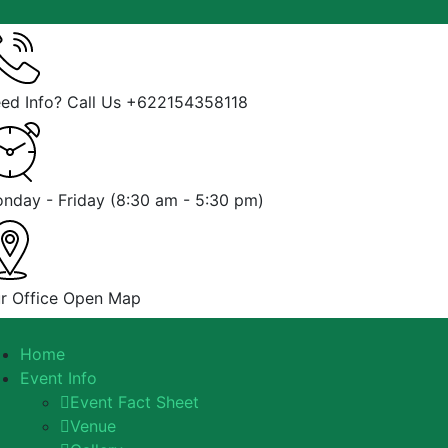
ed Info? Call Us
+622154358118
nday - Friday
(8:30 am - 5:30 pm)
r Office
Open Map
Home
Event Info
Event Fact Sheet
Venue