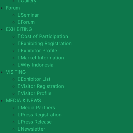
Gallery
Forum
Seminar
Forum
EXHIBITING
Cost of Participation
Exhibiting Registration
Exhibitor Profile
Market Information
Why Indonesia
VISITING
Exhibitor List
Visitor Registration
Visitor Profile
MEDIA & NEWS
Media Partners
Press Registration
Press Release
Newsletter